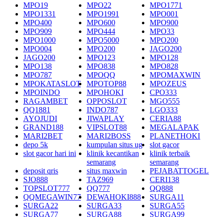
MPO19
MPO22
MPO1771
MPO1331
MPO1991
MPO001
MPO400
MPO600
MPO900
MPO909
MPO444
MPO33
MPO1000
MPO5000
MPO200
MPO004
MPO200
JAGO200
JAGO200
MPO123
MPO128
MPO138
MPO838
MPO828
MPO787
MPOQQ
MPOMAXWIN
MPOKATASLOT
MPOTOP88
MPOZEUS
MPOINDO
MPOHOKI
CPO333
RAGAMBET
OPPOSLOT
MGO555
QQ1881
INDO787
LGO333
AYOJUDI
JIWAPLAY
CERIA88
GRAND188
VIPSLOT88
MEGALAPAK
MARI2BET
MARI2BOSS
PLANETHOKI
depo 5k
kumpulan situs ug
slot gacor
slot gacor hari ini
klinik kecantikan
klinik terbaik
semarang
semarang
deposit qris
situs maxwin
PEJABATTOGEL
SJO888
TAZ969
CERI138
TOPSLOT777
QQ777
QQ888
QQMEGAWIN77
DEWAHOKI888
SURGA11
SURGA22
SURGA33
SURGA55
SURGA77
SURGA88
SURGA99