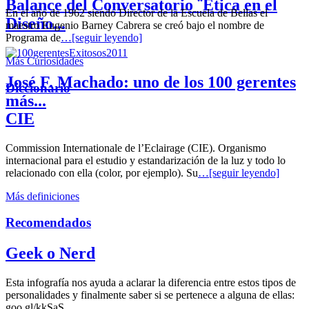
Balance del Conversatorio ¨Etica en el
En el año de 1962 siendo Director de la Escuela de Bellas el
Diseño...
maestro Eugenio Barney Cabrera se creó bajo el nombre de
Programa de
…[seguir leyendo]
Más Curiosidades
José F. Machado: uno de los 100 gerentes
Diccionario
más...
CIE
Commission Internationale de l’Eclairage (CIE). Organismo
internacional para el estudio y estandarización de la luz y todo lo
relacionado con ella (color, por ejemplo). Su
…[seguir leyendo]
Más definiciones
Recomendados
Geek o Nerd
Esta infografía nos ayuda a aclarar la diferencia entre estos tipos de
personalidades y finalmente saber si se pertenece a alguna de ellas:
goo.gl/kkSaS