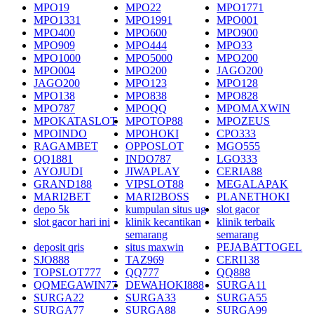
MPO19
MPO22
MPO1771
MPO1331
MPO1991
MPO001
MPO400
MPO600
MPO900
MPO909
MPO444
MPO33
MPO1000
MPO5000
MPO200
MPO004
MPO200
JAGO200
JAGO200
MPO123
MPO128
MPO138
MPO838
MPO828
MPO787
MPOQQ
MPOMAXWIN
MPOKATASLOT
MPOTOP88
MPOZEUS
MPOINDO
MPOHOKI
CPO333
RAGAMBET
OPPOSLOT
MGO555
QQ1881
INDO787
LGO333
AYOJUDI
JIWAPLAY
CERIA88
GRAND188
VIPSLOT88
MEGALAPAK
MARI2BET
MARI2BOSS
PLANETHOKI
depo 5k
kumpulan situs ug
slot gacor
slot gacor hari ini
klinik kecantikan
klinik terbaik
semarang
semarang
deposit qris
situs maxwin
PEJABATTOGEL
SJO888
TAZ969
CERI138
TOPSLOT777
QQ777
QQ888
QQMEGAWIN77
DEWAHOKI888
SURGA11
SURGA22
SURGA33
SURGA55
SURGA77
SURGA88
SURGA99