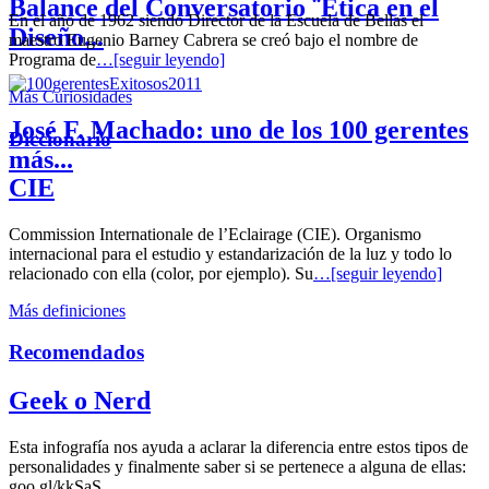
Balance del Conversatorio ¨Etica en el
En el año de 1962 siendo Director de la Escuela de Bellas el
Diseño...
maestro Eugenio Barney Cabrera se creó bajo el nombre de
Programa de
…[seguir leyendo]
Más Curiosidades
José F. Machado: uno de los 100 gerentes
Diccionario
más...
CIE
Commission Internationale de l’Eclairage (CIE). Organismo
internacional para el estudio y estandarización de la luz y todo lo
relacionado con ella (color, por ejemplo). Su
…[seguir leyendo]
Más definiciones
Recomendados
Geek o Nerd
Esta infografía nos ayuda a aclarar la diferencia entre estos tipos de
personalidades y finalmente saber si se pertenece a alguna de ellas:
goo.gl/kkSaS