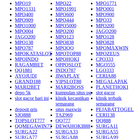
MPO19
MPO22
MPO1771
MPO1331
MPO1991
MPO001
MPO400
MPO600
MPO900
MPO909
MPO444
MPO33
MPO1000
MPO5000
MPO200
MPO004
MPO200
JAGO200
JAGO200
MPO123
MPO128
MPO138
MPO838
MPO828
MPO787
MPOQQ
MPOMAXWIN
MPOKATASLOT
MPOTOP88
MPOZEUS
MPOINDO
MPOHOKI
CPO333
RAGAMBET
OPPOSLOT
MGO555
QQ1881
INDO787
LGO333
AYOJUDI
JIWAPLAY
CERIA88
GRAND188
VIPSLOT88
MEGALAPAK
MARI2BET
MARI2BOSS
PLANETHOKI
depo 5k
kumpulan situs ug
slot gacor
slot gacor hari ini
klinik kecantikan
klinik terbaik
semarang
semarang
deposit qris
situs maxwin
PEJABATTOGEL
SJO888
TAZ969
CERI138
TOPSLOT777
QQ777
QQ888
QQMEGAWIN77
DEWAHOKI888
SURGA11
SURGA22
SURGA33
SURGA55
SURGA77
SURGA88
SURGA99