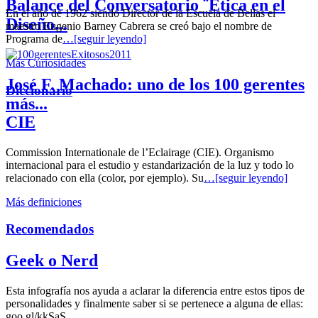
Balance del Conversatorio ¨Etica en el
En el año de 1962 siendo Director de la Escuela de Bellas el
Diseño...
maestro Eugenio Barney Cabrera se creó bajo el nombre de
Programa de
…[seguir leyendo]
Más Curiosidades
José F. Machado: uno de los 100 gerentes
Diccionario
más...
CIE
Commission Internationale de l’Eclairage (CIE). Organismo
internacional para el estudio y estandarización de la luz y todo lo
relacionado con ella (color, por ejemplo). Su
…[seguir leyendo]
Más definiciones
Recomendados
Geek o Nerd
Esta infografía nos ayuda a aclarar la diferencia entre estos tipos de
personalidades y finalmente saber si se pertenece a alguna de ellas:
goo.gl/kkSaS