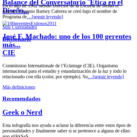
Balance del Conversatorio ¨Etica en el
En el año de 1962 siendo Director de la Escuela de Bellas el
Diseño...
maestro Eugenio Barney Cabrera se creó bajo el nombre de
Programa de
…[seguir leyendo]
Más Curiosidades
José F. Machado: uno de los 100 gerentes
Diccionario
más...
CIE
Commission Internationale de l’Eclairage (CIE). Organismo
internacional para el estudio y estandarización de la luz y todo lo
relacionado con ella (color, por ejemplo). Su
…[seguir leyendo]
Más definiciones
Recomendados
Geek o Nerd
Esta infografía nos ayuda a aclarar la diferencia entre estos tipos de
personalidades y finalmente saber si se pertenece a alguna de ellas:
goo.gl/kkSaS