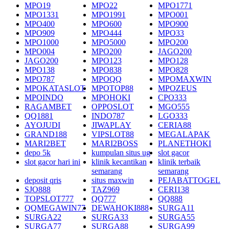
MPO19
MPO22
MPO1771
MPO1331
MPO1991
MPO001
MPO400
MPO600
MPO900
MPO909
MPO444
MPO33
MPO1000
MPO5000
MPO200
MPO004
MPO200
JAGO200
JAGO200
MPO123
MPO128
MPO138
MPO838
MPO828
MPO787
MPOQQ
MPOMAXWIN
MPOKATASLOT
MPOTOP88
MPOZEUS
MPOINDO
MPOHOKI
CPO333
RAGAMBET
OPPOSLOT
MGO555
QQ1881
INDO787
LGO333
AYOJUDI
JIWAPLAY
CERIA88
GRAND188
VIPSLOT88
MEGALAPAK
MARI2BET
MARI2BOSS
PLANETHOKI
depo 5k
kumpulan situs ug
slot gacor
slot gacor hari ini
klinik kecantikan
klinik terbaik
semarang
semarang
deposit qris
situs maxwin
PEJABATTOGEL
SJO888
TAZ969
CERI138
TOPSLOT777
QQ777
QQ888
QQMEGAWIN77
DEWAHOKI888
SURGA11
SURGA22
SURGA33
SURGA55
SURGA77
SURGA88
SURGA99