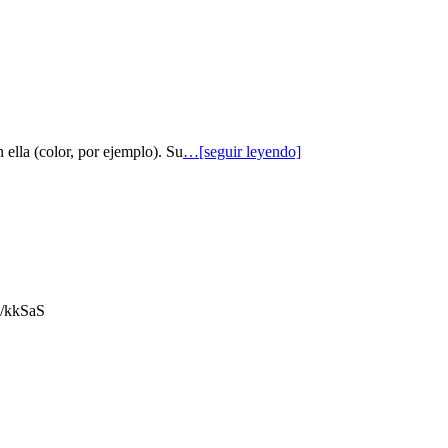
 ella (color, por ejemplo). Su
…[seguir leyendo]
gl/kkSaS