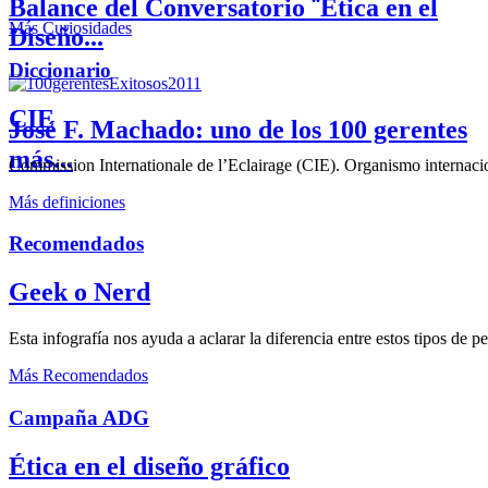
Balance del Conversatorio ¨Etica en el
Más Curiosidades
Diseño...
Diccionario
CIE
José F. Machado: uno de los 100 gerentes
más...
Commission Internationale de l’Eclairage (CIE). Organismo internaciona
Más definiciones
Recomendados
Geek o Nerd
Esta infografía nos ayuda a aclarar la diferencia entre estos tipos de 
Más Recomendados
Campaña ADG
Ética en el diseño gráfico