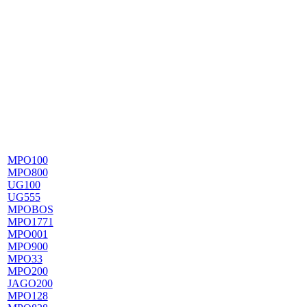
MPO100
MPO800
UG100
UG555
MPOBOS
MPO1771
MPO001
MPO900
MPO33
MPO200
JAGO200
MPO128