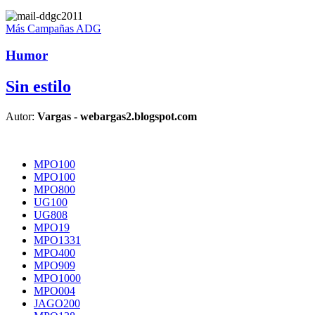
Más Campañas ADG
Humor
Sin estilo
Autor:
Vargas - webargas2.blogspot.com
MPO100
MPO100
MPO800
UG100
UG808
MPO19
MPO1331
MPO400
MPO909
MPO1000
MPO004
JAGO200