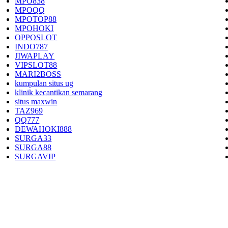
MPO838
MPOQQ
MPOTOP88
MPOHOKI
OPPOSLOT
INDO787
JIWAPLAY
VIPSLOT88
MARI2BOSS
kumpulan situs ug
klinik kecantikan semarang
situs maxwin
TAZ969
QQ777
DEWAHOKI888
SURGA33
SURGA88
SURGAVIP