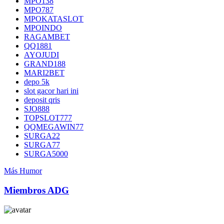
MPO138
MPO787
MPOKATASLOT
MPOINDO
RAGAMBET
QQ1881
AYOJUDI
GRAND188
MARI2BET
depo 5k
slot gacor hari ini
deposit qris
SJO888
TOPSLOT777
QQMEGAWIN77
SURGA22
SURGA77
SURGA5000
Más Humor
Miembros ADG