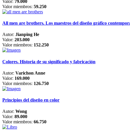
Valor:
79.000
Valor miembros:
59.250
All men are brothers. Los maestros del diseño gráfico contempo
Autor:
Jianping He
Valor:
203.000
Valor miembros:
152.250
Colores. Historia de su significado y fabricación
Autor:
Varichon Anne
Valor:
169.000
Valor miembros:
126.750
Principios del diseño en color
Autor:
Wong
Valor:
89.000
Valor miembros:
66.750