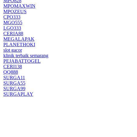
MPO828
MPOMAXWIN
MPOZEUS
CPO333
MGO555
LGO333
CERIA88
MEGALAPAK
PLANETHOKI
slot gacor
klinik terbaik semarang
PEJABATTOGEL
CERI138
QQ888
SURGA11
SURGA55
SURGA99
SURGAPLAY