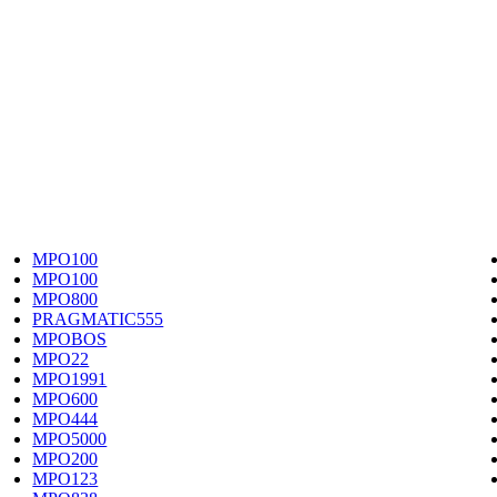
MPO100
MPO100
MPO800
PRAGMATIC555
MPOBOS
MPO22
MPO1991
MPO600
MPO444
MPO5000
MPO200
MPO123