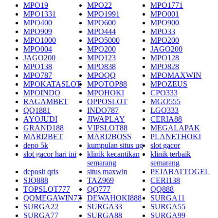
MPO19
MPO22
MPO1771
MPO1331
MPO1991
MPO001
MPO400
MPO600
MPO900
MPO909
MPO444
MPO33
MPO1000
MPO5000
MPO200
MPO004
MPO200
JAGO200
JAGO200
MPO123
MPO128
MPO138
MPO838
MPO828
MPO787
MPOQQ
MPOMAXWIN
MPOKATASLOT
MPOTOP88
MPOZEUS
MPOINDO
MPOHOKI
CPO333
RAGAMBET
OPPOSLOT
MGO555
QQ1881
INDO787
LGO333
AYOJUDI
JIWAPLAY
CERIA88
GRAND188
VIPSLOT88
MEGALAPAK
MARI2BET
MARI2BOSS
PLANETHOKI
depo 5k
kumpulan situs ug
slot gacor
slot gacor hari ini
klinik kecantikan
klinik terbaik
semarang
semarang
deposit qris
situs maxwin
PEJABATTOGEL
SJO888
TAZ969
CERI138
TOPSLOT777
QQ777
QQ888
QQMEGAWIN77
DEWAHOKI888
SURGA11
SURGA22
SURGA33
SURGA55
SURGA77
SURGA88
SURGA99