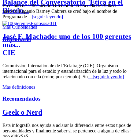
Balance del Conversatorio ¨Etica en el
En el año de 1962 siendo Director de la Escuela de Bellas el
Diseño...
maestro Eugenio Barney Cabrera se creó bajo el nombre de
Programa de
…[seguir leyendo]
Más Curiosidades
José F. Machado: uno de los 100 gerentes
Diccionario
más...
CIE
Commission Internationale de l’Eclairage (CIE). Organismo
internacional para el estudio y estandarización de la luz y todo lo
relacionado con ella (color, por ejemplo). Su
…[seguir leyendo]
Más definiciones
Recomendados
Geek o Nerd
Esta infografía nos ayuda a aclarar la diferencia entre estos tipos de
personalidades y finalmente saber si se pertenece a alguna de ellas:
goo.gl/kkSaS