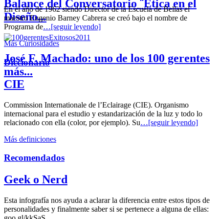
Balance del Conversatorio ¨Etica en el
En el año de 1962 siendo Director de la Escuela de Bellas el
Diseño...
maestro Eugenio Barney Cabrera se creó bajo el nombre de
Programa de
…[seguir leyendo]
Más Curiosidades
José F. Machado: uno de los 100 gerentes
Diccionario
más...
CIE
Commission Internationale de l’Eclairage (CIE). Organismo
internacional para el estudio y estandarización de la luz y todo lo
relacionado con ella (color, por ejemplo). Su
…[seguir leyendo]
Más definiciones
Recomendados
Geek o Nerd
Esta infografía nos ayuda a aclarar la diferencia entre estos tipos de
personalidades y finalmente saber si se pertenece a alguna de ellas:
goo.gl/kkSaS