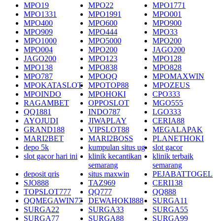
MPO19
MPO22
MPO1771
MPO1331
MPO1991
MPO001
MPO400
MPO600
MPO900
MPO909
MPO444
MPO33
MPO1000
MPO5000
MPO200
MPO004
MPO200
JAGO200
JAGO200
MPO123
MPO128
MPO138
MPO838
MPO828
MPO787
MPOQQ
MPOMAXWIN
MPOKATASLOT
MPOTOP88
MPOZEUS
MPOINDO
MPOHOKI
CPO333
RAGAMBET
OPPOSLOT
MGO555
QQ1881
INDO787
LGO333
AYOJUDI
JIWAPLAY
CERIA88
GRAND188
VIPSLOT88
MEGALAPAK
MARI2BET
MARI2BOSS
PLANETHOKI
depo 5k
kumpulan situs ug
slot gacor
slot gacor hari ini
klinik kecantikan
klinik terbaik
semarang
semarang
deposit qris
situs maxwin
PEJABATTOGEL
SJO888
TAZ969
CERI138
TOPSLOT777
QQ777
QQ888
QQMEGAWIN77
DEWAHOKI888
SURGA11
SURGA22
SURGA33
SURGA55
SURGA77
SURGA88
SURGA99