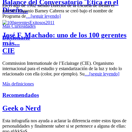
Balance del Conversatorio ¨Etica en el
En el año de 1962 siendo Director de la Escuela de Bellas el
Diseño...
maestro Eugenio Barney Cabrera se creó bajo el nombre de
Programa de
…[seguir leyendo]
Más Curiosidades
José F. Machado: uno de los 100 gerentes
Diccionario
más...
CIE
Commission Internationale de l’Eclairage (CIE). Organismo
internacional para el estudio y estandarización de la luz y todo lo
relacionado con ella (color, por ejemplo). Su
…[seguir leyendo]
Más definiciones
Recomendados
Geek o Nerd
Esta infografía nos ayuda a aclarar la diferencia entre estos tipos de
personalidades y finalmente saber si se pertenece a alguna de ellas:
goo.gl/kkSaS