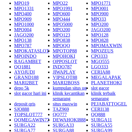
MPO19
MPO22
MPO1771
MPO1331
MPO1991
MPO001
MPO400
MPO600
MPO900
MPO909
MPO444
MPO33
MPO1000
MPO5000
MPO200
MPO004
MPO200
JAGO200
JAGO200
MPO123
MPO128
MPO138
MPO838
MPO828
MPO787
MPOQQ
MPOMAXWIN
MPOKATASLOT
MPOTOP88
MPOZEUS
MPOINDO
MPOHOKI
CPO333
RAGAMBET
OPPOSLOT
MGO555
QQ1881
INDO787
LGO333
AYOJUDI
JIWAPLAY
CERIA88
GRAND188
VIPSLOT88
MEGALAPAK
MARI2BET
MARI2BOSS
PLANETHOKI
depo 5k
kumpulan situs ug
slot gacor
slot gacor hari ini
klinik kecantikan
klinik terbaik
semarang
semarang
deposit qris
situs maxwin
PEJABATTOGEL
SJO888
TAZ969
CERI138
TOPSLOT777
QQ777
QQ888
QQMEGAWIN77
DEWAHOKI888
SURGA11
SURGA22
SURGA33
SURGA55
SURGA77
SURGA88
SURGA99