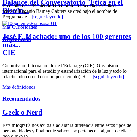
Balance del Conversatorio ¨Etica en el
En el año de 1962 siendo Director de la Escuela de Bellas el
Diseño...
maestro Eugenio Barney Cabrera se creó bajo el nombre de
Programa de
…[seguir leyendo]
Más Curiosidades
José F. Machado: uno de los 100 gerentes
Diccionario
más...
CIE
Commission Internationale de l’Eclairage (CIE). Organismo
internacional para el estudio y estandarización de la luz y todo lo
relacionado con ella (color, por ejemplo). Su
…[seguir leyendo]
Más definiciones
Recomendados
Geek o Nerd
Esta infografía nos ayuda a aclarar la diferencia entre estos tipos de
personalidades y finalmente saber si se pertenece a alguna de ellas:
goo.gl/kkSaS