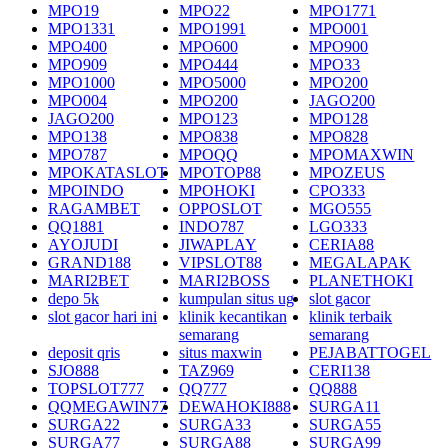
MPO19
MPO22
MPO1771
MPO1331
MPO1991
MPO001
MPO400
MPO600
MPO900
MPO909
MPO444
MPO33
MPO1000
MPO5000
MPO200
MPO004
MPO200
JAGO200
JAGO200
MPO123
MPO128
MPO138
MPO838
MPO828
MPO787
MPOQQ
MPOMAXWIN
MPOKATASLOT
MPOTOP88
MPOZEUS
MPOINDO
MPOHOKI
CPO333
RAGAMBET
OPPOSLOT
MGO555
QQ1881
INDO787
LGO333
AYOJUDI
JIWAPLAY
CERIA88
GRAND188
VIPSLOT88
MEGALAPAK
MARI2BET
MARI2BOSS
PLANETHOKI
depo 5k
kumpulan situs ug
slot gacor
slot gacor hari ini
klinik kecantikan
klinik terbaik
semarang
semarang
deposit qris
situs maxwin
PEJABATTOGEL
SJO888
TAZ969
CERI138
TOPSLOT777
QQ777
QQ888
QQMEGAWIN77
DEWAHOKI888
SURGA11
SURGA22
SURGA33
SURGA55
SURGA77
SURGA88
SURGA99