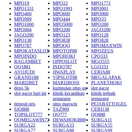
MPO19
MPO22
MPO1771
MPO1331
MPO1991
MPO001
MPO400
MPO600
MPO900
MPO909
MPO444
MPO33
MPO1000
MPO5000
MPO200
MPO004
MPO200
JAGO200
JAGO200
MPO123
MPO128
MPO138
MPO838
MPO828
MPO787
MPOQQ
MPOMAXWIN
MPOKATASLOT
MPOTOP88
MPOZEUS
MPOINDO
MPOHOKI
CPO333
RAGAMBET
OPPOSLOT
MGO555
QQ1881
INDO787
LGO333
AYOJUDI
JIWAPLAY
CERIA88
GRAND188
VIPSLOT88
MEGALAPAK
MARI2BET
MARI2BOSS
PLANETHOKI
depo 5k
kumpulan situs ug
slot gacor
slot gacor hari ini
klinik kecantikan
klinik terbaik
semarang
semarang
deposit qris
situs maxwin
PEJABATTOGEL
SJO888
TAZ969
CERI138
TOPSLOT777
QQ777
QQ888
QQMEGAWIN77
DEWAHOKI888
SURGA11
SURGA22
SURGA33
SURGA55
SURGA77
SURGA88
SURGA99