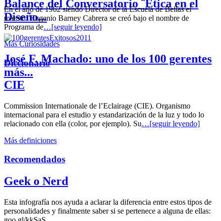
Balance del Conversatorio ¨Etica en el
En el año de 1962 siendo Director de la Escuela de Bellas el
Diseño...
maestro Eugenio Barney Cabrera se creó bajo el nombre de
Programa de
…[seguir leyendo]
Más Curiosidades
José F. Machado: uno de los 100 gerentes
Diccionario
más...
CIE
Commission Internationale de l’Eclairage (CIE). Organismo
internacional para el estudio y estandarización de la luz y todo lo
relacionado con ella (color, por ejemplo). Su
…[seguir leyendo]
Más definiciones
Recomendados
Geek o Nerd
Esta infografía nos ayuda a aclarar la diferencia entre estos tipos de
personalidades y finalmente saber si se pertenece a alguna de ellas:
goo.gl/kkSaS