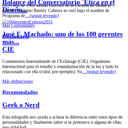
Balance del Conversatorio ¨Etica en el
En el año de 1962 siendo Director de la Escuela de Bellas el
Diseño...
maestro Eugenio Barney Cabrera se creó bajo el nombre de
Programa de
…[seguir leyendo]
Más Curiosidades
José F. Machado: uno de los 100 gerentes
Diccionario
más...
CIE
Commission Internationale de l’Eclairage (CIE). Organismo
internacional para el estudio y estandarización de la luz y todo lo
relacionado con ella (color, por ejemplo). Su
…[seguir leyendo]
Más definiciones
Recomendados
Geek o Nerd
Esta infografía nos ayuda a aclarar la diferencia entre estos tipos de
personalidades y finalmente saber si se pertenece a alguna de ellas:
goo.gl/kkSaS