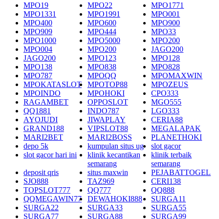
MPO19
MPO22
MPO1771
MPO1331
MPO1991
MPO001
MPO400
MPO600
MPO900
MPO909
MPO444
MPO33
MPO1000
MPO5000
MPO200
MPO004
MPO200
JAGO200
JAGO200
MPO123
MPO128
MPO138
MPO838
MPO828
MPO787
MPOQQ
MPOMAXWIN
MPOKATASLOT
MPOTOP88
MPOZEUS
MPOINDO
MPOHOKI
CPO333
RAGAMBET
OPPOSLOT
MGO555
QQ1881
INDO787
LGO333
AYOJUDI
JIWAPLAY
CERIA88
GRAND188
VIPSLOT88
MEGALAPAK
MARI2BET
MARI2BOSS
PLANETHOKI
depo 5k
kumpulan situs ug
slot gacor
slot gacor hari ini
klinik kecantikan
klinik terbaik
semarang
semarang
deposit qris
situs maxwin
PEJABATTOGEL
SJO888
TAZ969
CERI138
TOPSLOT777
QQ777
QQ888
QQMEGAWIN77
DEWAHOKI888
SURGA11
SURGA22
SURGA33
SURGA55
SURGA77
SURGA88
SURGA99