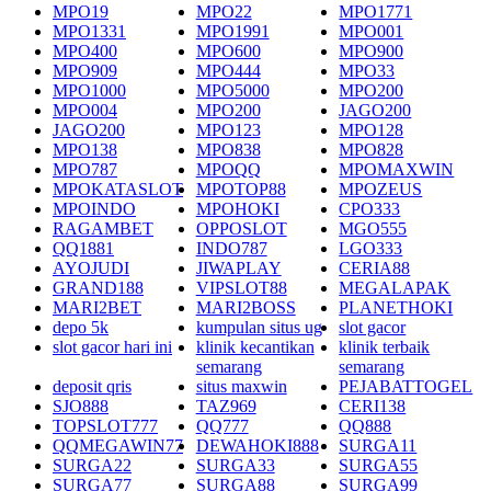
MPO19
MPO22
MPO1771
MPO1331
MPO1991
MPO001
MPO400
MPO600
MPO900
MPO909
MPO444
MPO33
MPO1000
MPO5000
MPO200
MPO004
MPO200
JAGO200
JAGO200
MPO123
MPO128
MPO138
MPO838
MPO828
MPO787
MPOQQ
MPOMAXWIN
MPOKATASLOT
MPOTOP88
MPOZEUS
MPOINDO
MPOHOKI
CPO333
RAGAMBET
OPPOSLOT
MGO555
QQ1881
INDO787
LGO333
AYOJUDI
JIWAPLAY
CERIA88
GRAND188
VIPSLOT88
MEGALAPAK
MARI2BET
MARI2BOSS
PLANETHOKI
depo 5k
kumpulan situs ug
slot gacor
slot gacor hari ini
klinik kecantikan
klinik terbaik
semarang
semarang
deposit qris
situs maxwin
PEJABATTOGEL
SJO888
TAZ969
CERI138
TOPSLOT777
QQ777
QQ888
QQMEGAWIN77
DEWAHOKI888
SURGA11
SURGA22
SURGA33
SURGA55
SURGA77
SURGA88
SURGA99