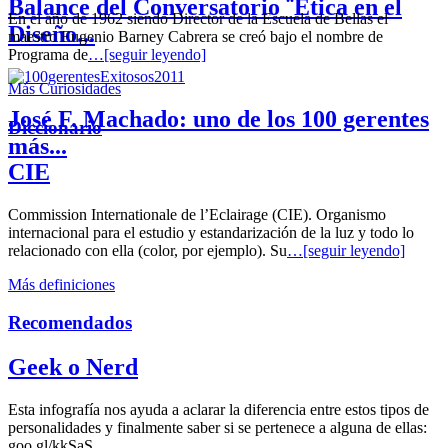
Balance del Conversatorio ¨Etica en el
En el año de 1962 siendo Director de la Escuela de Bellas el
Diseño...
maestro Eugenio Barney Cabrera se creó bajo el nombre de
Programa de
…[seguir leyendo]
Más Curiosidades
José F. Machado: uno de los 100 gerentes
Diccionario
más...
CIE
Commission Internationale de l’Eclairage (CIE). Organismo
internacional para el estudio y estandarización de la luz y todo lo
relacionado con ella (color, por ejemplo). Su
…[seguir leyendo]
Más definiciones
Recomendados
Geek o Nerd
Esta infografía nos ayuda a aclarar la diferencia entre estos tipos de
personalidades y finalmente saber si se pertenece a alguna de ellas:
goo.gl/kkSaS